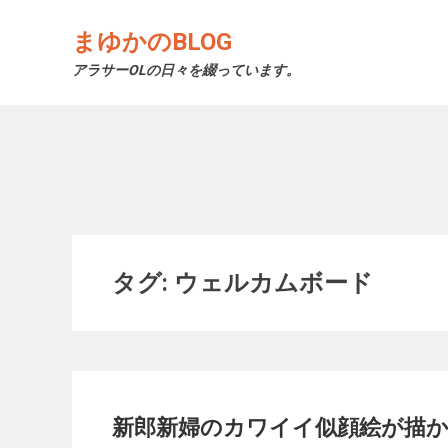
Skip
to
まゆかのBLOG
content
アラサーOLの日々を綴っています。
タグ: ウェルカムボード
新郎新婦のカワイイ似顔絵が描