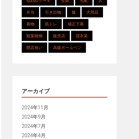
似顔絵ケーキ
壁紙
宅配
店
弁当
引き出物
服
犬用品
着物
筋トレ
補正下着
観葉植物
販売店
貸衣装
開店祝い
高級ボールペン
アーカイブ
2024年11月
2024年9月
2024年7月
2024年4月