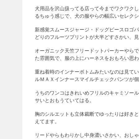
犬用品を沢山扱ってる店って今までワクワクし
るちゅう感じで、犬の服やらの幅広いセレクシ
新感覚スムースジャージ・ドッグピースロゴパ
どりのフルーツプリントが大半どすさかい、見
オーガニック天竺フリードットパーカーやらで
た雰囲気で、服の上にハーネスをおもろい思わ
重ね着時のインナーボトムみたいなのは見てい
ルＭＡＸインナースマイルチェックパンツが個
うちのワンコはきれいめフリルのキャミソール
サいとおもうていてはる。
胸のシルエットも立体裁断でゆったりは好きと
えてます。
リードやらもわりかし中身濃いさかい、おしゃ