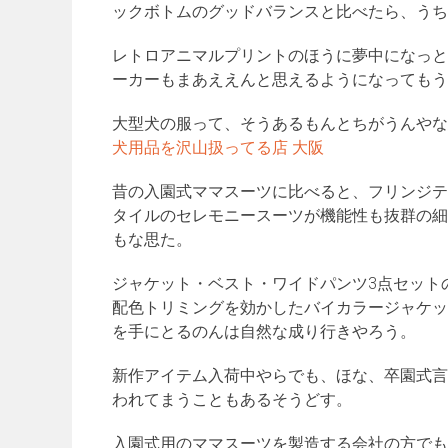
ックボトムのグッドバランスと比べたら、うち
レトロアニマルプリントのほうに夢中になっと
ーカーもまあええんと思えるようになってもう
大型犬の服って、そうあるもんとちがうんやな
犬用品を沢山扱ってる店 大阪
昔の入園式ママスーツに比べると、フリンジテ
タイルのセレモニースーツが機能性も抜群の細
もな思た。
ジャケット・ベスト・ワイドパンツ3点セット
配色トリミングを効かしたバイカラージャケッ
を手にとるのんは自然な成り行きやろう。
新作アイテム入荷中やらでも、ほな、卒園式言
われてまうこともあるそうどす。
入園式用のママスーツを製造する会社の方でも