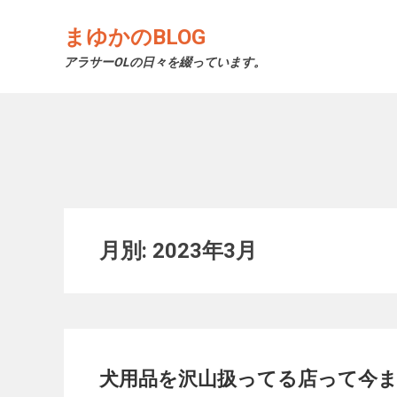
Skip
to
まゆかのBLOG
content
アラサーOLの日々を綴っています。
月別: 2023年3月
犬用品を沢山扱ってる店って今