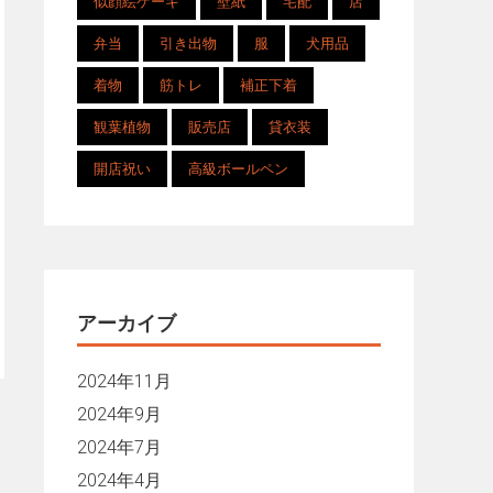
似顔絵ケーキ
壁紙
宅配
店
弁当
引き出物
服
犬用品
着物
筋トレ
補正下着
観葉植物
販売店
貸衣装
開店祝い
高級ボールペン
アーカイブ
2024年11月
2024年9月
2024年7月
2024年4月